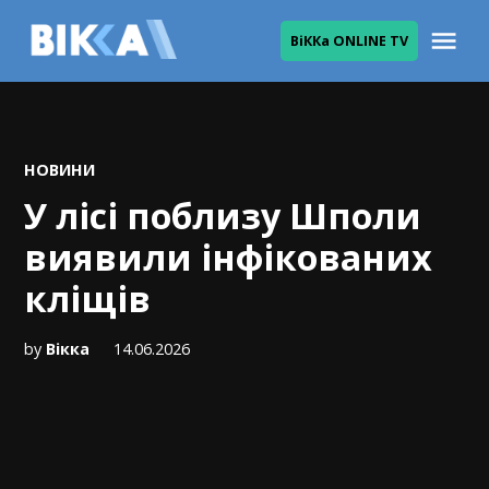
Skip
Me
ВіККа ONLINE TV
to
ВІККА
content
POSTED
НОВИНИ
IN
У лісі поблизу Шполи
виявили інфікованих
кліщів
by
Вікка
14.06.2026