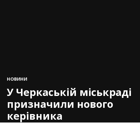
POSTED
НОВИНИ
IN
У Черкаській міськраді
призначили нового
керівника
департаменту
економіки