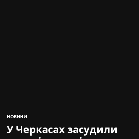
POSTED
НОВИНИ
IN
У Черкасах засудили