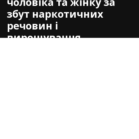
чоловіка та жінку за
збут наркотичних
речовин і
вирощування
конопель
by
Вікка
16.05.2026
У Черкасах суд виніс вирок двом місцевим
жителям, яких обвинувачували у
незаконному збуті наркотичних засобів,
зберіганні психотропних речовин та
вирощуванні конопель. Про це
повідомили
у