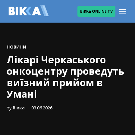
Skip
Me
ВіККа ONLINE TV
to
ВІККА
content
POSTED
НОВИНИ
IN
Лікарі Черкаського
онкоцентру проведуть
виїзний прийом в
Умані
by
Вікка
03.06.2026