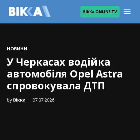
Skip
Me
ВіККа ONLINE TV
to
ВІККА
content
POSTED
НОВИНИ
IN
У Черкасах водійка
автомобіля Opel Astra
спровокувала ДТП
by
Вікка
07.07.2026