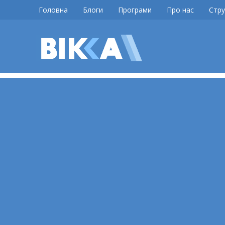
Skip
Головна
Блоги
Програми
Про нас
Стру
to
content
ВІККА
Новини
Черкас