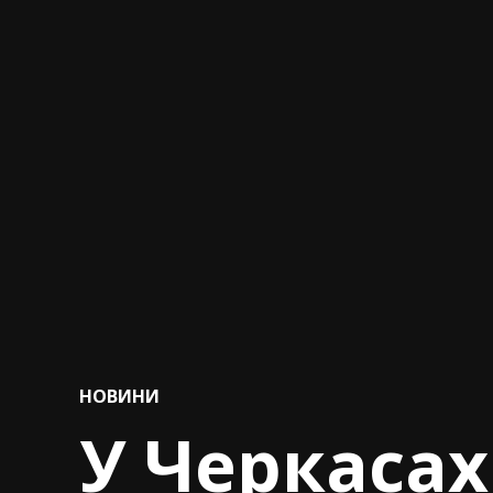
POSTED
НОВИНИ
IN
У Черкасах