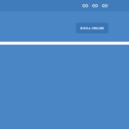
Insta
YouTube
FB
ВіККа ONLINE