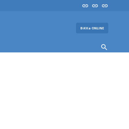
Insta
YouTube
FB
ВіККа ONLINE
Open
Search