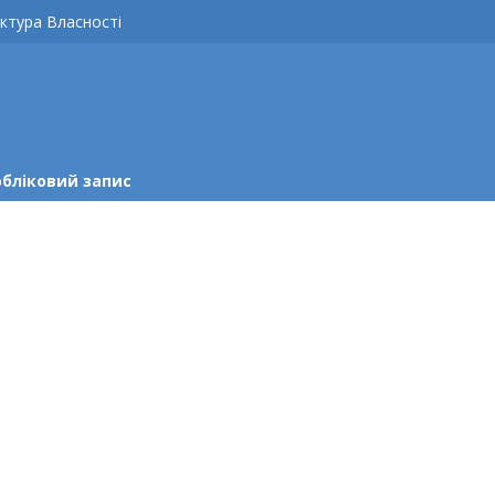
ктура Власності
обліковий запис