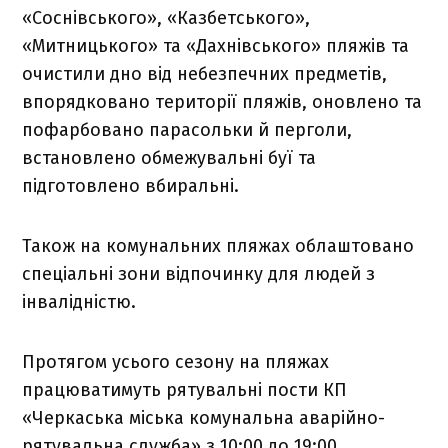
«Соснівського», «Казбетського»,
«Митницького» та «Дахнівського» пляжів та
очистили дно від небезпечних предметів,
впорядковано території пляжів, оновлено та
пофарбовано парасольки й перголи,
встановлено обмежувальні буї та
підготовлено вбиральні.
Також на комунальних пляжах облаштовано
спеціальні зони відпочинку для людей з
інвалідністю.
Протягом усього сезону на пляжах
працюватимуть рятувальні пости КП
«Черкаська міська комунальна аварійно-
рятувальна служба» з 10:00 до 19:00.