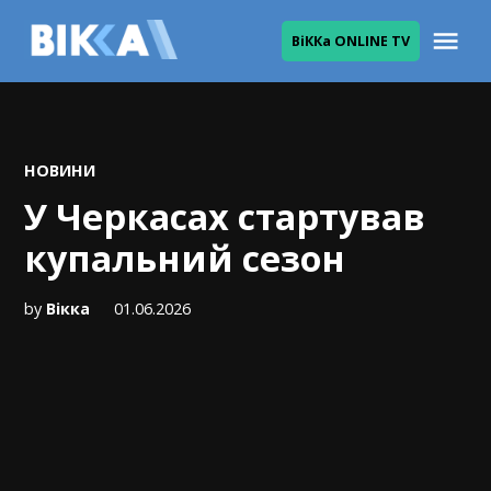
Skip
Me
ВіККа ONLINE TV
to
ВІККА
content
POSTED
НОВИНИ
IN
У Черкасах стартував
купальний сезон
by
Вікка
01.06.2026