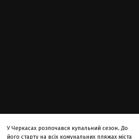
У Черкасах розпочався купальний сезон. До
його старту на всіх комунальних пляжах міста