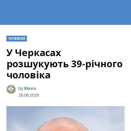
POSTED
НОВИНИ
IN
У Черкасах
розшукують 39-річного
чоловіка
by
Вікка
26.06.2026