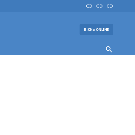
Insta
YouTube
FB
ВіККа ONLINE
Open
Search