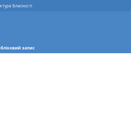
ктура Власності
обліковий запис