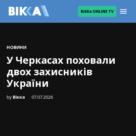
Skip
Me
ВіККа ONLINE TV
to
ВІККА
content
POSTED
НОВИНИ
IN
У Черкасах поховали
двох захисників
України
by
Вікка
07.07.2026