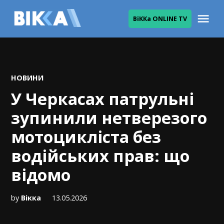
Skip
Me
ВіККа ONLINE TV
to
ВІККА
content
POSTED
НОВИНИ
IN
У Черкасах патрульні
зупинили нетверезого
мотоцикліста без
водійських прав: що
відомо
by
Вікка
13.05.2026