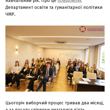
навчальний рік. Про це
повідомляє
Департамент освіти та гуманітарної політики
ЧМР.
Цьогоріч виборчий процес тривав два місяці,
а за посаду спікерки змагалися п’ять