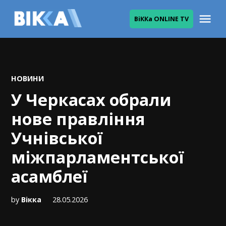
Skip
Me
ВіККа ONLINE TV
to
ВІККА
content
POSTED
НОВИНИ
IN
У Черкасах обрали
нове правління
Учнівської
міжпарламентської
асамблеї
by
Вікка
28.05.2026