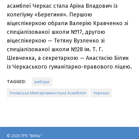
асамблеї Черкас стала Аріна Владович із
колегіуму «Берегиня». Першою
віцеспікеркою обрали Валерію Кравченко зі
спеціалізованої школи №17, другою
віцеспікеркою — Тетяну Вузленко зі
спеціалізованої школи №28 ім. Т. Г.
Шевченка, а секретаркою — Анастасію Білик
із Черкаського гуманітарно-правового ліцею.
TAGGED:
вибори
Учнівська Міжпарламентська Асамблея
Черкаси
© 2026 ТРК "ВіККа"