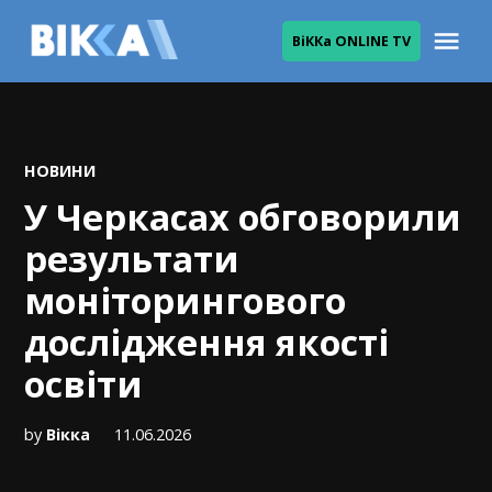
Skip
Me
ВіККа ONLINE TV
to
ВІККА
content
POSTED
НОВИНИ
IN
У Черкасах обговорили
результати
моніторингового
дослідження якості
освіти
by
Вікка
11.06.2026