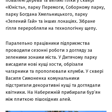
повалені дерева та великі гілки у сквері
«Юність», парку Перемоги, Соборному парку,
парку Богдана Хмельницького, парку
«Зелений Гай» та інших локаціях. Зібране
гілля переробляли на технологічну щепу.
Паралельно працівники підприємства
проводили сезонні роботи з догляду за
зеленими зонами міста. У Дитячому парку
висадили нові кущі хости, обрізали
чагарники та прополювали клумби. У сквері
Василя Симоненка комунальники
підстригали декоративні кущі та доглядали
квітники. На Набережній прибирали бур’ян
між плиткою пішохідних алей.