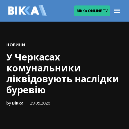
Skip
Me
ВіККа ONLINE TV
to
ВІККА
content
POSTED
НОВИНИ
IN
У Черкасах
комунальники
ліквідовують наслідки
буревію
by
Вікка
29.05.2026