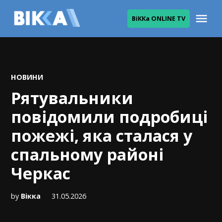
Skip
Me
ВіККа ONLINE TV
to
ВІККА
content
POSTED
НОВИНИ
IN
Рятувальники
повідомили подробиці
пожежі, яка сталася у
спальному районі
Черкас
by
Вікка
31.05.2026