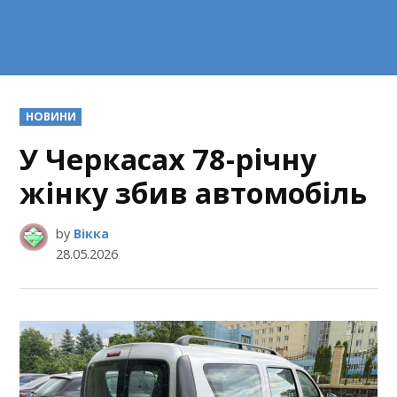
POSTED
НОВИНИ
IN
У Черкасах 78-річну
жінку збив автомобіль
by
Вікка
28.05.2026