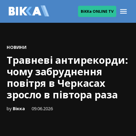
Skip
Me
ВіККа ONLINE TV
to
ВІККА
content
POSTED
НОВИНИ
IN
Травневі антирекорди:
чому забруднення
повітря в Черкасах
зросло в півтора раза
by
Вікка
09.06.2026