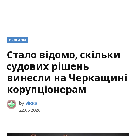
POSTED
НОВИНИ
IN
Стало відомо, скільки
судових рішень
винесли на Черкащині
корупціонерам
by
Вікка
22.05.2026