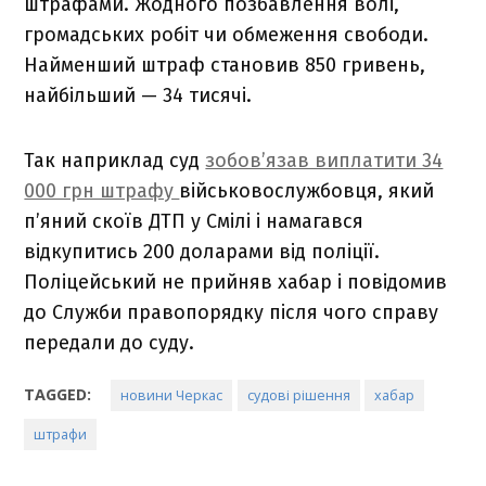
штрафами. Жодного позбавлення волі,
громадських робіт чи обмеження свободи.
Найменший штраф становив 850 гривень,
найбільший — 34 тисячі.
Так наприклад суд
зобов’язав виплатити 34
000 грн штрафу
військовослужбовця, який
п’яний скоїв ДТП у Смілі і намагався
відкупитись 200 доларами від поліції.
Поліцейський не прийняв хабар і повідомив
до Служби правопорядку після чого справу
передали до суду.
TAGGED:
новини Черкас
судові рішення
хабар
штрафи