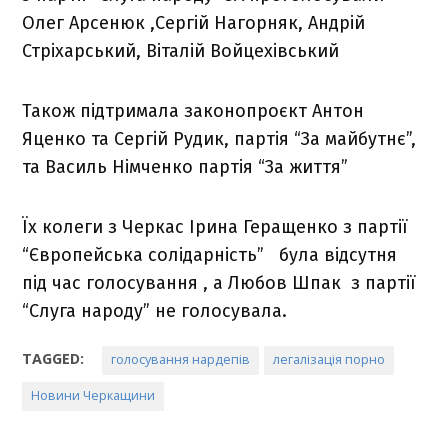
Олег Арсенюк ,Сергій Нагорняк, Андрій
Стріхарський, Віталій Войцехівський
Також підтримала законопроєкт Антон
Яценко та Сергій Рудик, партія “За майбутнє”,
та Василь Німченко партія “За життя”
Їх колеги з Черкас Ірина Геращенко з партії
“Європейська солідарність” була відсутня
під час голосування , а Любов Шпак з партії
“Слуга народу” не голосувала.
TAGGED:
голосування нардепів
легалізація порно
Новини Черкащини