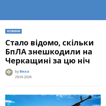
POSTED
НОВИНИ
IN
Стало відомо, скільки
БпЛА знешкодили на
Черкащині за цю ніч
by
Вікка
29.03.2026