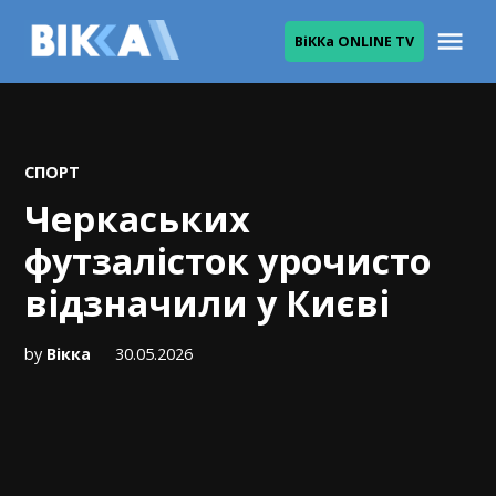
Skip
Me
ВіККа ONLINE TV
to
ВІККА
content
POSTED
СПОРТ
IN
Черкаських
футзалісток урочисто
відзначили у Києві
by
Вікка
30.05.2026