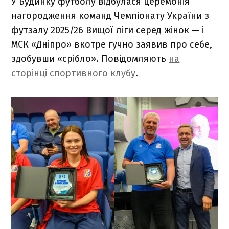
У Будинку футболу відбулася церемонія
нагородження команд Чемпіонату України з
футзалу 2025/26 Вищої ліги серед жінок — і
МСК «Дніпро» вкотре гучно заявив про себе,
здобувши «срібло». Повідомляють
на
сторінці спортивного клубу
.