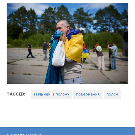
TAGGED:
звільнені з полону
повернення
полон