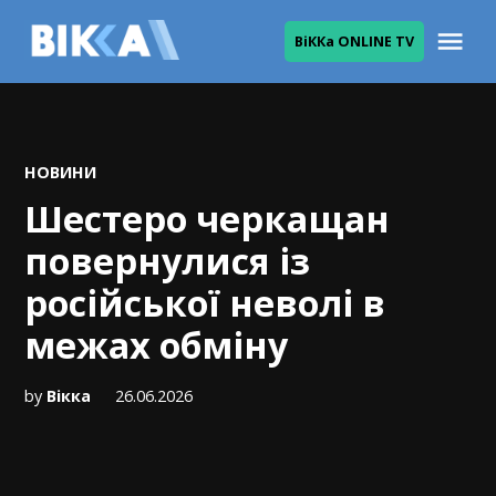
Skip
Me
ВіККа ONLINE TV
to
ВІККА
content
POSTED
НОВИНИ
IN
Шестеро черкащан
повернулися із
російської неволі в
межах обміну
by
Вікка
26.06.2026