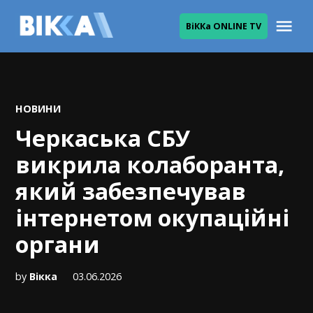
Skip
Me
ВіККа ONLINE TV
to
ВІККА
content
POSTED
НОВИНИ
IN
Черкаська СБУ
викрила колаборанта,
який забезпечував
інтернетом окупаційні
органи
by
Вікка
03.06.2026