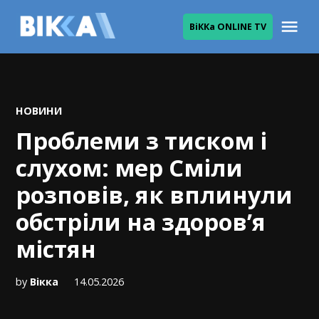
Skip
Me
ВіККа ONLINE TV
to
ВІККА
content
POSTED
НОВИНИ
IN
Проблеми з тиском і
слухом: мер Сміли
розповів, як вплинули
обстріли на здоров’я
містян
by
Вікка
14.05.2026