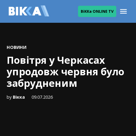
Skip
Me
ВіККа ONLINE TV
to
ВІККА
content
POSTED
НОВИНИ
IN
Повітря у Черкасах
упродовж червня було
забрудненим
by
Вікка
09.07.2026