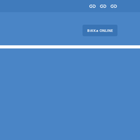
Insta
YouTube
FB
ВіККа ONLINE