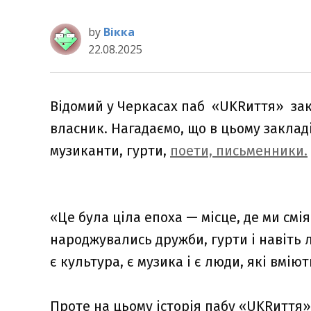
by
Вікка
22.08.2025
Відомий у Черкасах паб «UKRиття» зак
власник. Нагадаємо, що в цьому заклад
музиканти, гурти,
поети, письменники.
«Це була ціла епоха — місце, де ми смі
народжувались дружби, гурти і навіть 
є культура, є музика і є люди, які вмію
Проте на цьому історія пабу «UKRиття»