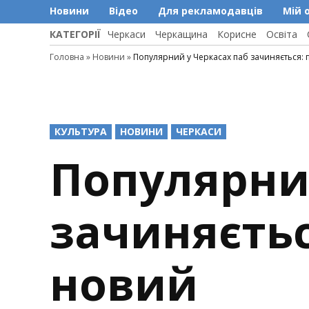
Новини
Відео
Для рекламодавців
Мій 
КАТЕГОРІЇ
Черкаси
Черкащина
Корисне
Освіта
Головна
»
Новини
»
Популярний у Черкасах паб зачиняється: 
POSTED
КУЛЬТУРА
НОВИНИ
ЧЕРКАСИ
IN
Популярни
зачиняєтьс
новий