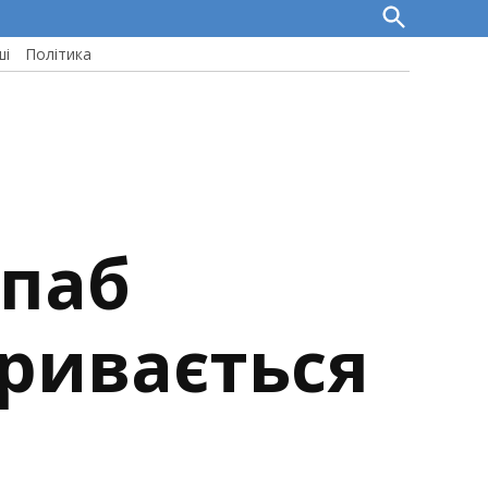
Open
Search
ші
Політика
 паб
кривається