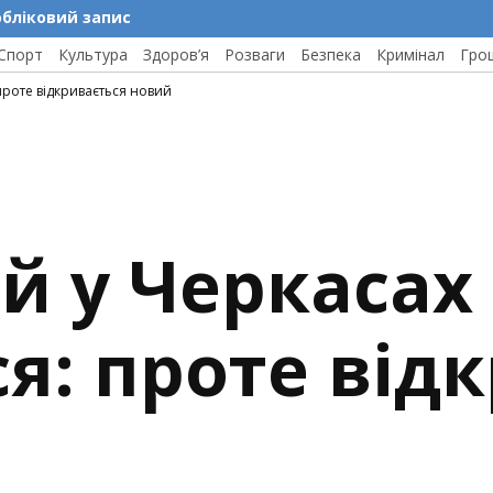
обліковий запис
Спорт
Культура
Здоров’я
Розваги
Безпека
Кримінал
Гро
проте відкривається новий
й у Черкасах
я: проте від