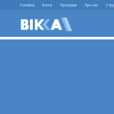
Skip
Головна
Блоги
Програми
Про нас
Стру
to
content
ВІККА
Новини
Черкас