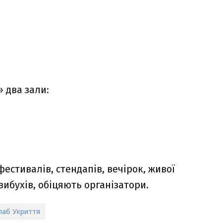
 два зали:
фестивалів, стендапів, вечірок, живої
вибухів, обіцяють організатори.
паб Укриття