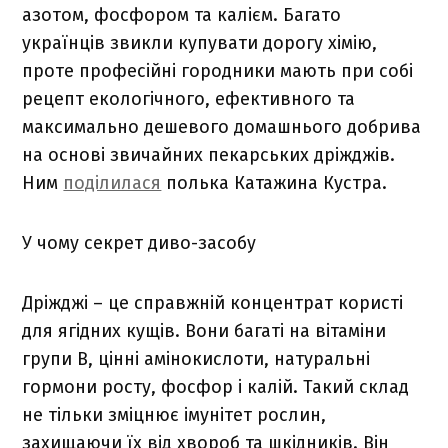
азотом, фосфором та калієм. Багато
українців звикли купувати дорогу хімію,
проте професійні городники мають при собі
рецепт екологічного, ефективного та
максимально дешевого домашнього добрива
на основі звичайних пекарських дріжджів.
Ним
поділилася
полька Катажина Кустра.
У чому секрет диво-засобу
Дріжджі – це справжній концентрат користі
для ягідних кущів. Вони багаті на вітаміни
групи B, цінні амінокислоти, натуральні
гормони росту, фосфор і калій. Такий склад
не тільки зміцнює імунітет рослин,
захищаючи їх від хвороб та шкідників. Він