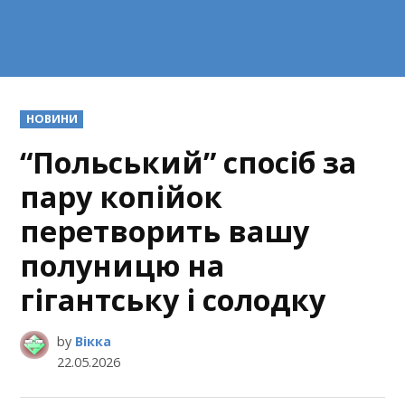
POSTED
НОВИНИ
IN
“Польський” спосіб за
пару копійок
перетворить вашу
полуницю на
гігантську і солодку
by
Вікка
22.05.2026