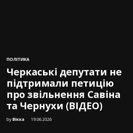
POSTED
ПОЛІТИКА
IN
Черкаські депутати не
підтримали петицію
про звільнення Савіна
та Чернухи (ВІДЕО)
by
Вікка
19.06.2026