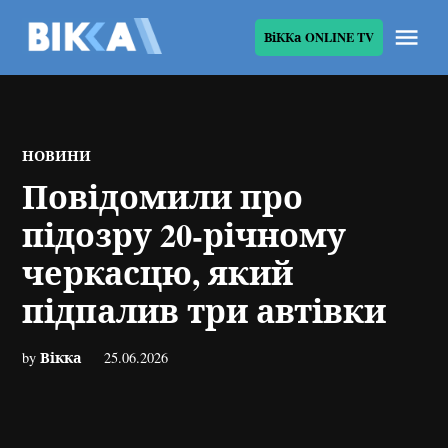
Skip
Me
ВіККа ONLINE TV
to
ВІККА
content
POSTED
НОВИНИ
IN
Повідомили про
підозру 20-річному
черкасцю, який
підпалив три автівки
Вікка
by
25.06.2026