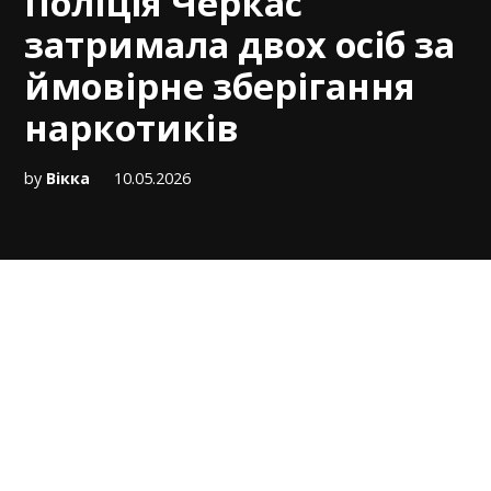
Поліція Черкас
затримала двох осіб за
ймовірне зберігання
наркотиків
by
Вікка
10.05.2026
Патрульна поліція Черкащини продовжує
фіксувати
випадки зберігання заборонених
речовин у містян. Протягом останнього часу
інспектори виявили двох чоловіків, які мали
при собі підозрілі речовини, схожі на
наркотичні.