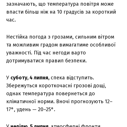
зазначають, що температура повітря може
впасти більш ніж на 10 градусів за короткий
час.
Нестійка погода з грозами, сильним вітром
та можливим градом вимагатиме особливої
уважності. Під час негоди варто
дотримуватися правил безпеки.
У
суботу, 4 липня,
спека відступить.
Збережуться короткочасні грозові дощі,
однак температура повернеться до
кліматичної норми. Вночі прогнозують 12–
17°, удень — 20–25°.
У
неділю, 5 липня,
атмосферні фронти