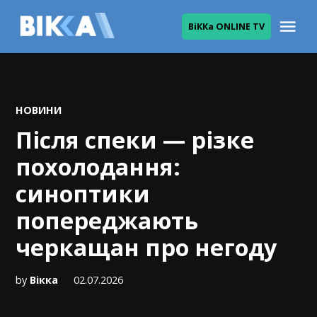
Skip
Me
ВіККа ONLINE TV
to
ВІККА
content
POSTED
НОВИНИ
IN
Після спеки — різке
похолодання:
синоптики
попереджають
черкащан про негоду
by
Вікка
02.07.2026