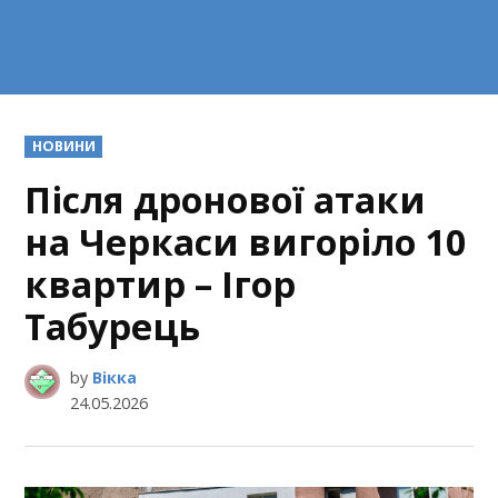
POSTED
НОВИНИ
IN
Після дронової атаки
на Черкаси вигоріло 10
квартир – Ігор
Табурець
by
Вікка
24.05.2026