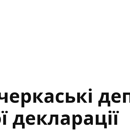
черкаські де
ї декларації