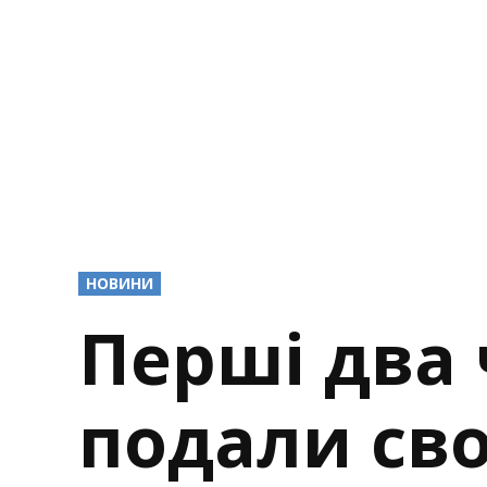
POSTED
НОВИНИ
IN
Перші два 
подали сво