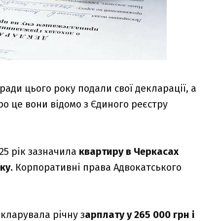
ради цього року подали свої декларації, а
Про це вони відомо з Єдиного реєстру
025 рік зазначила
квартиру в Черкасах
ку.
Корпоративні права Адвокатського
кларувала річну з
арплату у 265 000 грн і