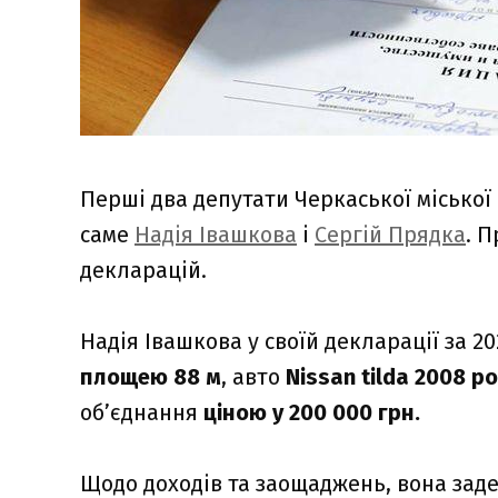
Перші два депутати Черкаської міської 
саме
Надія Івашкова
і
Сергій Прядка
. 
декларацій.
Надія Івашкова у своїй декларації за 2
площею 88 м
, авто
Ni
ssan ti
l
da 2008 ро
об’єднання
ціною у 200 000 грн.
Щодо доходів та заощаджень, вона заде