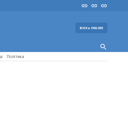
Insta
YouTube
FB
ВіККа ONLINE
Open
Search
ші
Політика