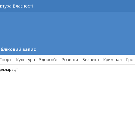
ктура Власності
обліковий запис
Спорт
Культура
Здоров’я
Розваги
Безпека
Кримінал
Гро
декларації