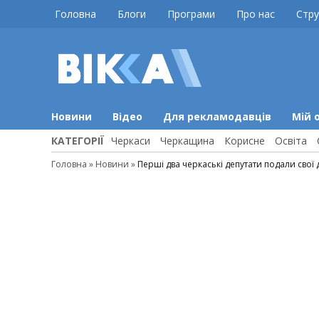
Skip
Головна
Блоги
Програми
Про нас
Стру
to
content
ВІККА
Новини
Черкас
Новини
Відео
Для рекламодавців
Мій 
КАТЕГОРІЇ
Черкаси
Черкащина
Корисне
Освіта
Головна
»
Новини
»
Перші два черкаські депутати подали свої 