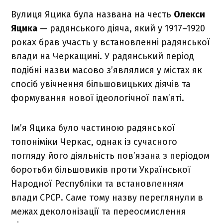
Вулиця Яцика була названа на честь
Олекси
Яцика
— радянського діяча, який у 1917–1920
роках брав участь у встановленні радянської
влади на Черкащині. У радянський період
подібні назви масово з’являлися у містах як
спосіб увічнення більшовицьких діячів та
формування нової ідеологічної пам’яті.
Ім’я Яцика було частиною радянської
топоніміки Черкас, однак із сучасного
погляду його діяльність пов’язана з періодом
боротьби більшовиків проти Української
Народної Республіки та встановленням
влади СРСР. Саме тому назву переглянули в
межах деколонізації та переосмислення