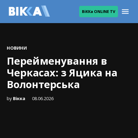
Skip
Me
ВіККа ONLINE TV
to
ВІККА
content
POSTED
НОВИНИ
IN
Перейменування в
Черкасах: з Яцика на
Волонтерська
by
Вікка
08.06.2026