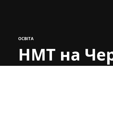
POSTED
ОСВІТА
IN
НМТ на Че
абітурієнт
укриттях