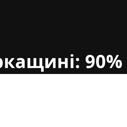
ркащині: 90%
ів складатиму