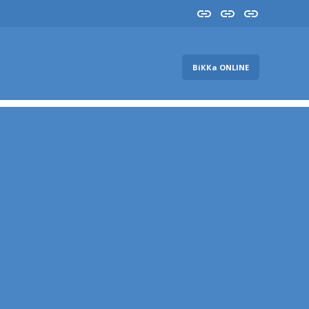
Insta
YouTube
FB
ВіККа ONLINE