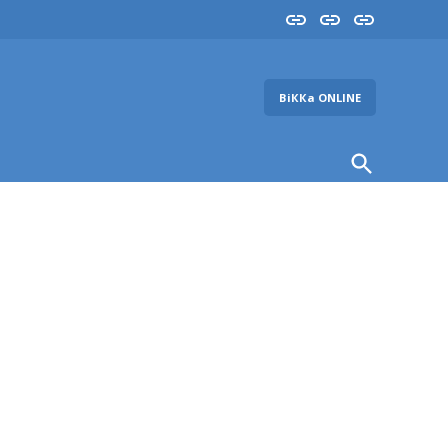
Insta
YouTube
FB
ВіККа ONLINE
Open
Search