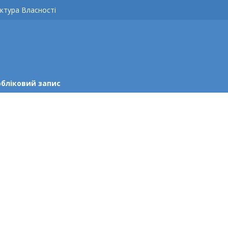
ктура Власності
обліковий запис