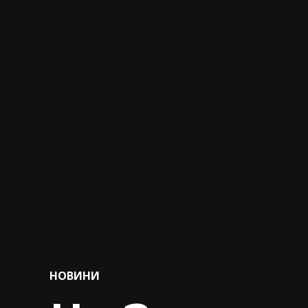
POSTED
НОВИНИ
IN