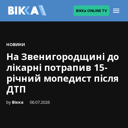
Skip
Me
ВіККа ONLINE TV
to
ВІККА
content
POSTED
НОВИНИ
IN
На Звенигородщині до
лікарні потрапив 15-
річний мопедист після
ДТП
by
Вікка
06.07.2026