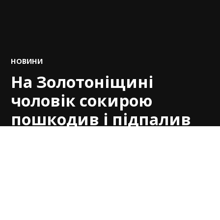
POSTED
НОВИНИ
IN
На Золотоніщині
чоловік сокирою
пошкодив і підпалив
авто знайомого
by
Вікка
19.05.2026
У селі Погреби Золотоніського району 29-