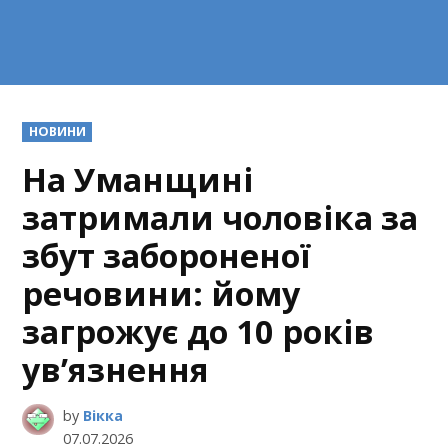
POSTED
НОВИНИ
IN
На Уманщині
затримали чоловіка за
збут забороненої
речовини: йому
загрожує до 10 років
ув’язнення
by
Вікка
07.07.2026