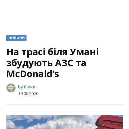
POSTED
НОВИНИ
IN
На трасі біля Умані
збудують АЗС та
McDonald’s
by
Вікка
19.06.2026