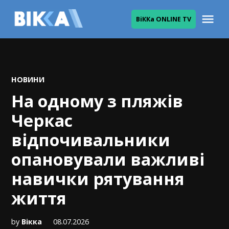
Skip
Me
ВіККа ONLINE TV
to
ВІККА
content
POSTED
НОВИНИ
IN
На одному з пляжів
Черкас
відпочивальники
опановували важливі
навички рятування
життя
by
Вікка
08.07.2026