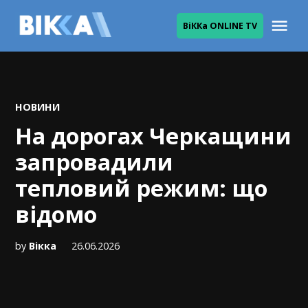
Skip
Me
ВіККа ONLINE TV
to
ВІККА
content
POSTED
НОВИНИ
IN
На дорогах Черкащини
запровадили
тепловий режим: що
відомо
by
Вікка
26.06.2026