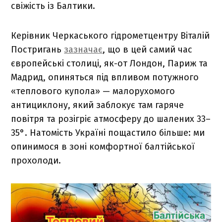
свіжість із Балтики.
Керівник Черкаського гідрометцентру Віталій
Постригань
зазначає
, що в цей самий час
європейські столиці, як-от Лондон, Париж та
Мадрид, опиняться під впливом потужного
«теплового купола» — малорухомого
антициклону, який заблокує там гаряче
повітря та розігріє атмосферу до шалених 33–
35°. Натомість Україні пощастило більше: ми
опинимося в зоні комфортної балтійської
прохолоди.