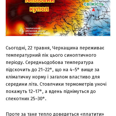
Сьогодні, 22 травня, Черкащина переживає
температурний пік цього синоптичного
періоду. Середньодобова температура
підскочить до 21–22°, що на 4–5° вище за
кліматичну норму і загалом властиво для
середини літа. Стовпчики термометрів уночі
покажуть 12–17°, а вдень піднімуться до
спекотних 25–30°.
Проте за таке тепло доведеться «платити»