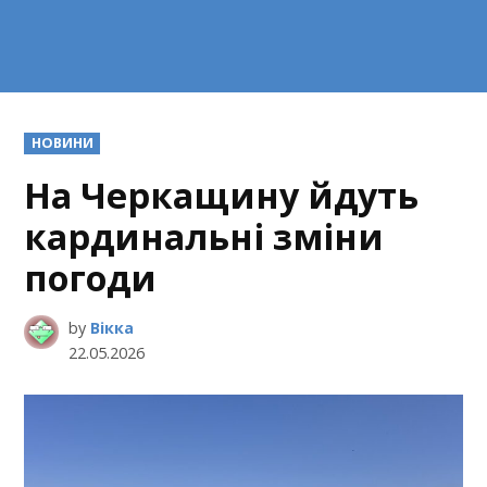
POSTED
НОВИНИ
IN
На Черкащину йдуть
кардинальні зміни
погоди
by
Вікка
22.05.2026