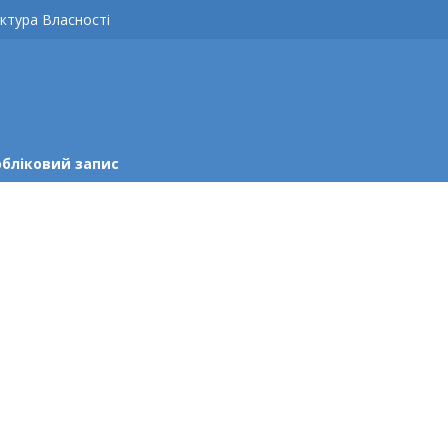
ктура Власності
обліковий запис