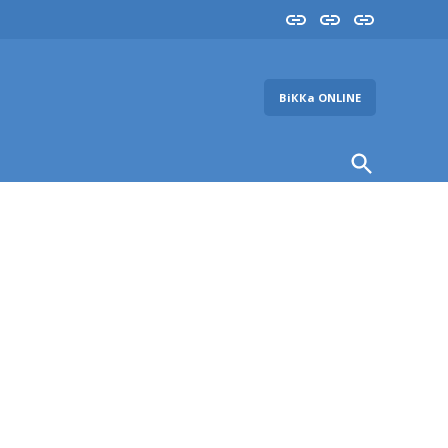
Insta
YouTube
FB
ВіККа ONLINE
Open
Search