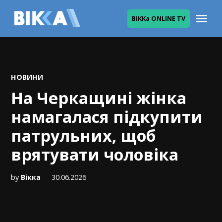
Skip
Me
ВіККа ONLINE TV
to
ВІККА
content
POSTED
НОВИНИ
IN
На Черкащині жінка
намагалася підкупити
патрульних, щоб
врятувати чоловіка
by
Вікка
30.06.2026