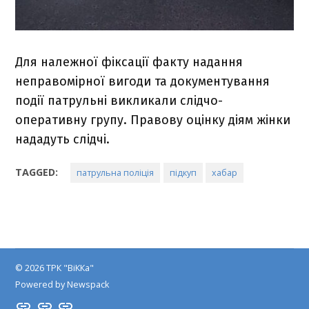
Для належної фіксації факту надання
неправомірної вигоди та документування
події патрульні викликали слідчо-
оперативну групу. Правову оцінку діям жінки
нададуть слідчі.
TAGGED:
патрульна поліція
підкуп
хабар
© 2026 ТРК "ВіККа"
Powered by Newspack
Insta
YouTube
FB