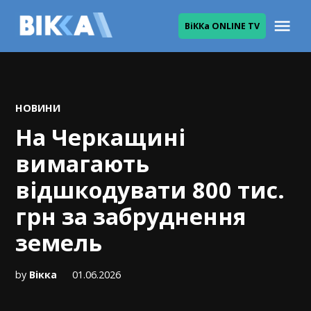
Skip
Me
ВіККа ONLINE TV
to
ВІККА
content
POSTED
НОВИНИ
IN
На Черкащині
вимагають
відшкодувати 800 тис.
грн за забруднення
земель
by
Вікка
01.06.2026