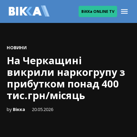
Skip
Me
ВіККа ONLINE TV
to
ВІККА
content
POSTED
НОВИНИ
IN
На Черкащині
викрили наркогрупу з
прибутком понад 400
тис.грн/місяць
by
Вікка
20.05.2026