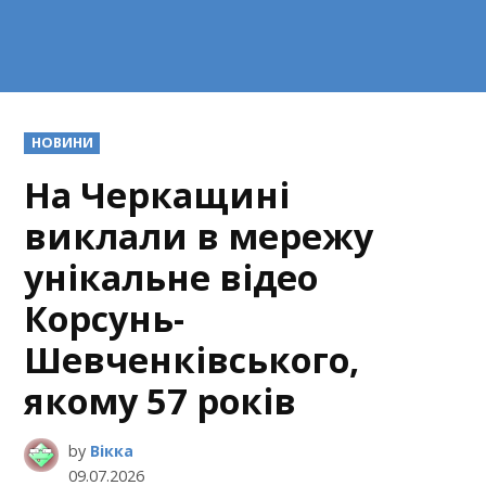
POSTED
НОВИНИ
IN
На Черкащині
виклали в мережу
унікальне відео
Корсунь-
Шевченківського,
якому 57 років
by
Вікка
09.07.2026