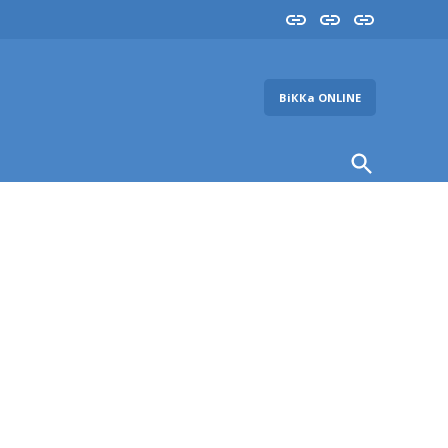
Insta
YouTube
FB
ВіККа ONLINE
Open
Search