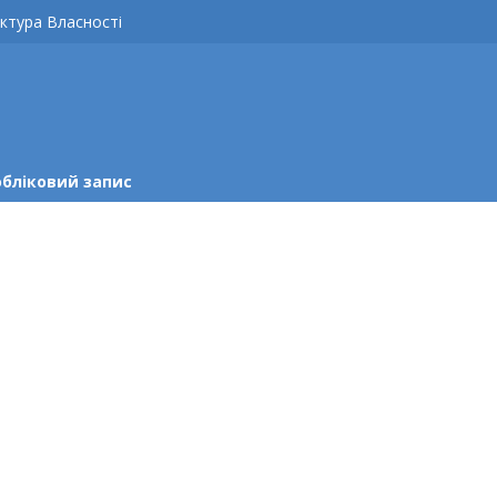
ктура Власності
обліковий запис